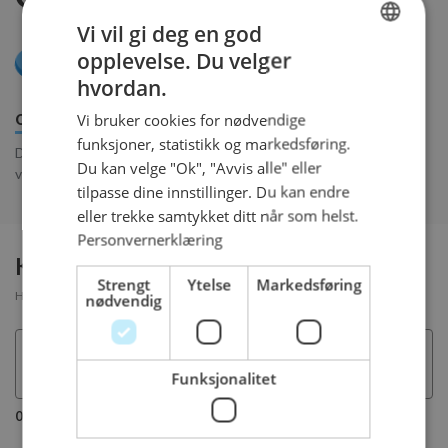
Vi vil gi deg en god
15 biter - 890 kr
opplevelse. Du velger
NORWEGIAN
23 cm
hvordan.
ENGLISH
Vi bruker cookies for nødvendige
Om produktet
Innhold
Bestillingsfrister
funksjoner, statistikk og markedsføring.
Denne klassikeren inneholder en mandelbunn, fløtekrem og
Du kan velge "Ok", "Avvis alle" eller
vaniljekrem.
tilpasse dine innstillinger. Du kan endre
eller trekke samtykket ditt når som helst.
Personvernerklæring
Kommentar til bestillingen:
Strengt
Ytelse
Markedsføring
Her kan du legge inn en beskjed til ordrekontoret vedr bestillingen
nødvendig
Funksjonalitet
0/160 tegn